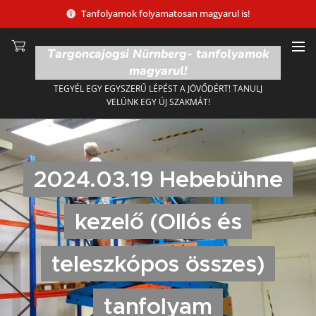
Tanfolyamok folyamatosan magyarul is!
Targoncajogsi Nürnberg- tanfolyamok
magyarul!
TEGYÉL EGY EGYSZERŰ LÉPÉST A JÖVŐDÉRT! TANULJ
VELÜNK EGY ÚJ SZAKMÁT!
2024.03.19 Hebebühne
kezelő (Ollós és
teleszkópos összes)
tanfolyam