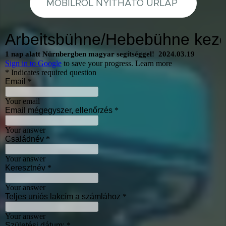
MOBILRÓL NYITHATÓ ŰRLAP