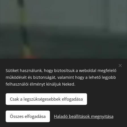
Sütiket használunk, hogy biztosítsuk a weboldal megfelelő
működését és biztonságát, valamint hogy a lehető legjobb
felhasználói élményt kínáljuk Neked.
Targoncajogsi
Nürnberg a Stapler-Alex megbízásából
Csak a legszükségesebbek elfogadása
Datenschutz
,
Impresszum
Összes elfogadása
Haladó beállítások megnyitása
Az oldalt a
Webnode
működteti
Sütik