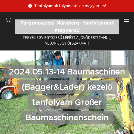
Tanfolyamok folyamatosan magyarul is!
Targoncajogsi Nürnberg- tanfolyamok
magyarul!
TEGYÉL EGY EGYSZERŰ LÉPÉST A JÖVŐDÉRT! TANULJ
VELÜNK EGY ÚJ SZAKMÁT!
2024.05.13-14 Baumaschinen
(Bagger&Lader) kezelő
tanfolyam Großer
Baumaschinenschein