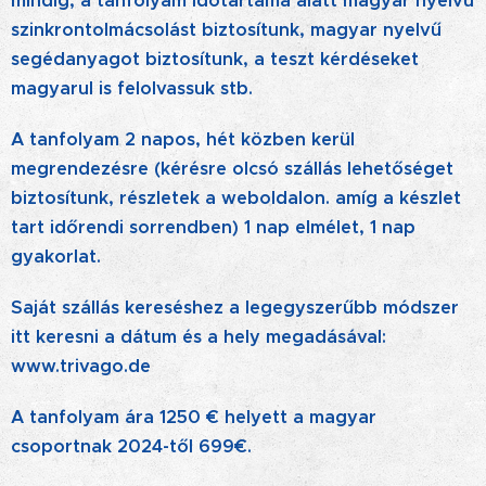
mindig, a tanfolyam időtartama alatt magyar nyelvű
szinkrontolmácsolást biztosítunk, magyar nyelvű
segédanyagot biztosítunk, a teszt kérdéseket
magyarul is felolvassuk stb.
A tanfolyam 2 napos, hét közben kerül
megrendezésre (kérésre olcsó szállás lehetőséget
biztosítunk, részletek a weboldalon. amíg a készlet
tart időrendi sorrendben) 1 nap elmélet, 1 nap
gyakorlat.
Saját szállás kereséshez a legegyszerűbb módszer
itt keresni a dátum és a hely megadásával:
www.trivago.de
A tanfolyam ára 1250 € helyett a magyar
csoportnak 2024-től 699€.