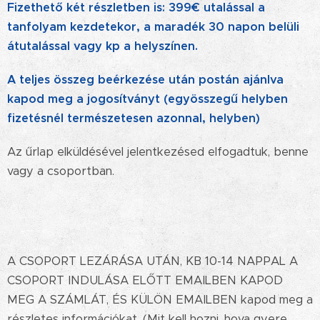
Fizethető két részletben is: 399€ utalással a
tanfolyam kezdetekor, a maradék 30 napon belüli
átutalással vagy kp a helyszínen.
A teljes összeg beérkezése után postán ajánlva
kapod meg a jogosítványt (egyösszegű helyben
fizetésnél természetesen azonnal, helyben)
Az űrlap elküldésével jelentkezésed elfogadtuk, benne
vagy a csoportban.
A CSOPORT LEZÁRÁSA UTÁN, KB 10-14 NAPPAL A
CSOPORT INDULÁSA ELŐTT EMAILBEN KAPOD
MEG A SZÁMLÁT, ÉS KÜLÖN EMAILBEN kapod meg a
részletes információkat. (Mit kell hozni, hova gyere,