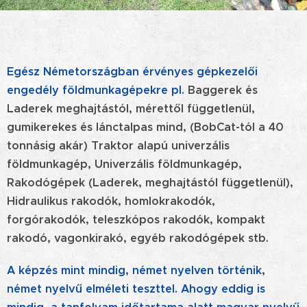
Egész Németországban érvényes gépkezelői
engedély földmunkagépekre pl.
Baggerek és
Laderek meghajtástól, mérettől függetlenül,
gumikerekes és lánctalpas mind, (BobCat-tól a 40
tonnásig akár) Traktor alapú univerzális
földmunkagép, Univerzális földmunkagép,
Rakodógépek (Laderek, meghajtástól függetlenül),
Hidraulikus rakodók, homlokrakodók,
forgórakodók, teleszkópos rakodók, kompakt
rakodó, vagonkirakó, egyéb rakodógépek stb.
A képzés mint mindig, német nyelven történik,
német nyelvű elméleti teszttel. Ahogy eddig is