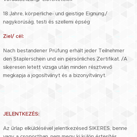
18 Jahre, körperliche- und geistige Eignung./
nagykorúság, testi és szellemi épség
Ziel/ cél:
Nach bestandener Prüfung erhält jeder Teilnehmer
den Staplerschein und ein persönliches Zertifikat. /A
sikeresen letett vizsga után minden résztvevő
megkapja a jogosítványt és a bizonyítványt.
JELENTKEZÉS:
Az űrlap elküldésével jelentkezésed SIKERES, benne
vagy a csoportban, nem megy ki külön értesítés.