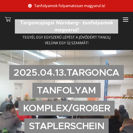
Tanfolyamok folyamatosan magyarul is!
Targoncajogsi Nürnberg- tanfolyamok
magyarul!
TEGYÉL EGY EGYSZERŰ LÉPÉST A JÖVŐDÉRT! TANULJ
VELÜNK EGY ÚJ SZAKMÁT!
2025.04.13.TARGONCA
TANFOLYAM
KOMPLEX/GROßER
STAPLERSCHEIN