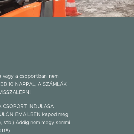
e vagy a csoportban, nem
SŐBB 10 NAPPAL, A SZÁMLÁK
ISSZALÉPNI.
 A CSOPORT INDULÁSA
ÜLÖN EMAILBEN kapod meg
ere, stb.) Addig nem megy semmi
tt!!)