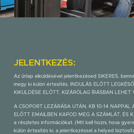
JELENTKEZÉS:
Az űrlap elküldésével jelentkezésed SIKERES, benn
megy ki külön értesítés. INDULÁS ELŐTT LEGKÉ
KIKÜLDÉSE ELŐTT, KIZÁRÓLAG ÍRÁSBAN LEHET V
A CSOPORT LEZÁRÁSA UTÁN, KB 10-14 NAPPAL
ELŐTT EMAILBEN KAPOD MEG A SZÁMLÁT, ÉS K
a részletes információkat. (Mit kell hozni, hova gy
külön értesítés ki, a jelentkezéssel a helyed biztosíto