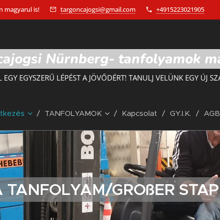
 magyarul is!
targoncajogsi@gmail.com
+4915223021905
ajogsi Nürnberg- tanfolyamok m
L EGY EGYSZERŰ LÉPÉST A JÖVŐDÉRT! TANULJ VELÜNK EGY ÚJ SZ
ntkezés
TANFOLYAMOK
Kapcsolat
GY.I.K.
AGB
A TANFOLYAM/GROßER STA