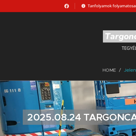
Tanfolyamok folyamatosan
Targonc
TEGYÉ
HOME
Jele
2025.08.24 TARGONC