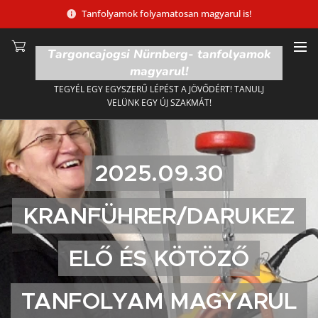
Tanfolyamok folyamatosan magyarul is!
Targoncajogsi Nürnberg- tanfolyamok
magyarul!
TEGYÉL EGY EGYSZERŰ LÉPÉST A JÖVŐDÉRT! TANULJ
VELÜNK EGY ÚJ SZAKMÁT!
2025.09.30
KRANFÜHRER/DARUKEZ
ELŐ ÉS KÖTÖZŐ
TANFOLYAM MAGYARUL