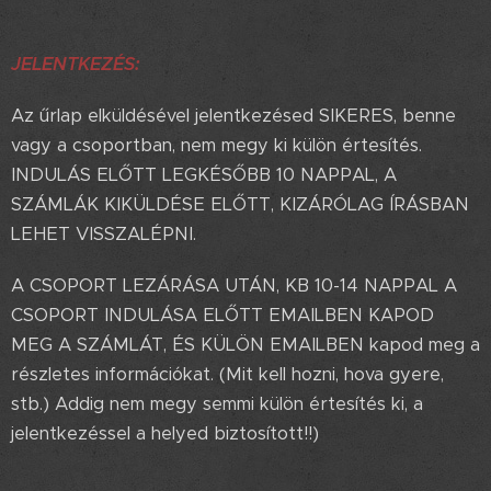
JELENTKEZÉS:
Az űrlap elküldésével jelentkezésed SIKERES, benne
vagy a csoportban, nem megy ki külön értesítés.
INDULÁS ELŐTT LEGKÉSŐBB 10 NAPPAL, A
SZÁMLÁK KIKÜLDÉSE ELŐTT, KIZÁRÓLAG ÍRÁSBAN
LEHET VISSZALÉPNI.
A CSOPORT LEZÁRÁSA UTÁN, KB 10-14 NAPPAL A
CSOPORT INDULÁSA ELŐTT EMAILBEN KAPOD
MEG A SZÁMLÁT, ÉS KÜLÖN EMAILBEN kapod meg a
részletes információkat. (Mit kell hozni, hova gyere,
stb.) Addig nem megy semmi külön értesítés ki, a
jelentkezéssel a helyed biztosított!!)