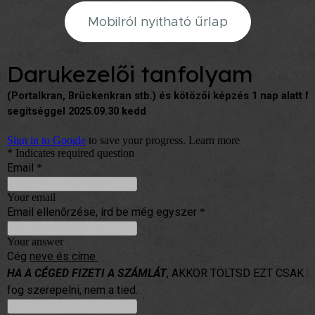
Mobilról nyitható űrlap