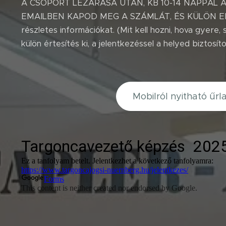
A CSOPORT LEZÁRÁSA UTÁN, KB 10-14 NAPPAL 
EMAILBEN KAPOD MEG A SZÁMLÁT, ÉS KÜLÖN EM
részletes információkat. (Mit kell hozni, hova gyere
külön értesítés ki, a jelentkezéssel a helyed biztosítot
Mobilról nyitható űrl