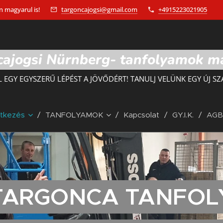
 magyarul is!
targoncajogsi@gmail.com
+4915223021905
ajogsi Nürnberg- tanfolyamok m
L EGY EGYSZERŰ LÉPÉST A JÖVŐDÉRT! TANULJ VELÜNK EGY ÚJ SZ
ntkezés
TANFOLYAMOK
Kapcsolat
GY.I.K.
AGB
. TARGONCA TANFO