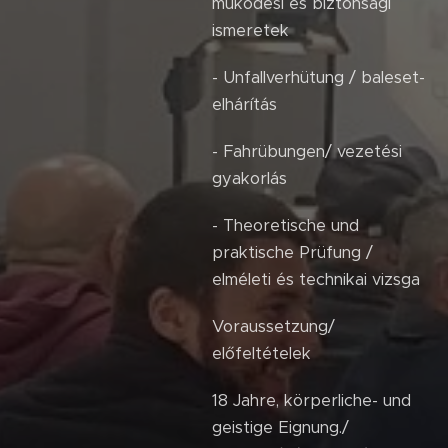
működési és biztonsági
ismeretek
- Unfallverhütung / baleset-
elhárítás
- Fahrübungen/ vezetési
gyakorlás
- Theoretische und
praktische Prüfung /
elméleti és technikai vizsga
Voraussetzung/
előfeltételek
18 Jahre, körperliche- und
geistige Eignung./