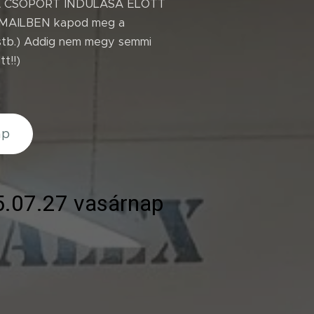
A CSOPORT INDULÁSA ELŐTT
AILBEN kapod meg a
, stb.) Addig nem megy semmi
t!!)
ap