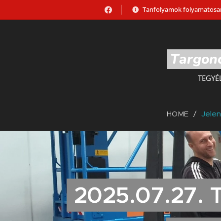
Tanfolyamok folyamatosan
Targonc
TEGYÉ
HOME
Jele
2025.07.27