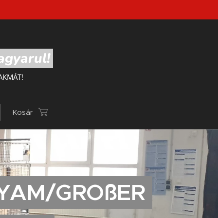
agyarul!
AKMÁT!
Kosár
LYAM/GROßER