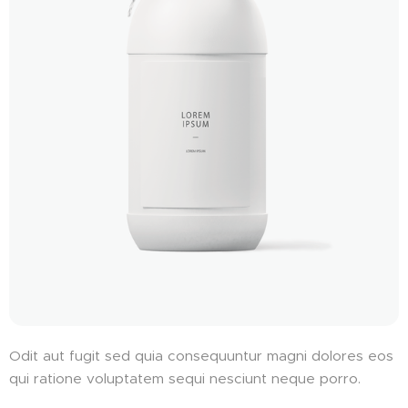
Odit aut fugit sed quia consequuntur magni dolores eos
qui ratione voluptatem sequi nesciunt neque porro.