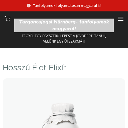
Tanfolyamok folyamatosan magyarul is!
Targoncajogsi Nürnberg- tanfolyamok
magyarul!
TEGYÉL EGY EGYSZERŰ LÉPÉST A JÖVŐDÉRT! TANULJ
VELÜNK EGY ÚJ SZAKMÁT!
Hosszú Élet Elixír