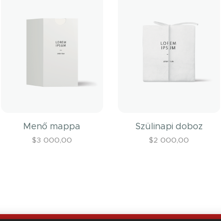
Menő mappa
Szülinapi doboz
$
3 000,00
$
2 000,00