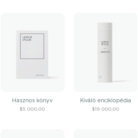
Hasznos könyv
Kiváló enciklopédia
$
5 000,00
$
19 000,00