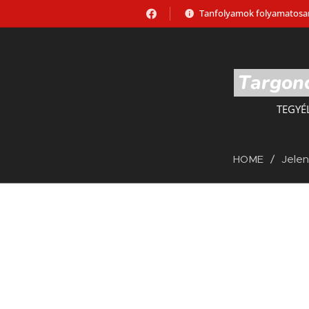
Tanfolyamok folyamatosan
Targonc
TEGYÉ
HOME
Jele