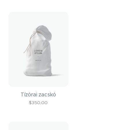
Tízórai zacskó
$
350,00