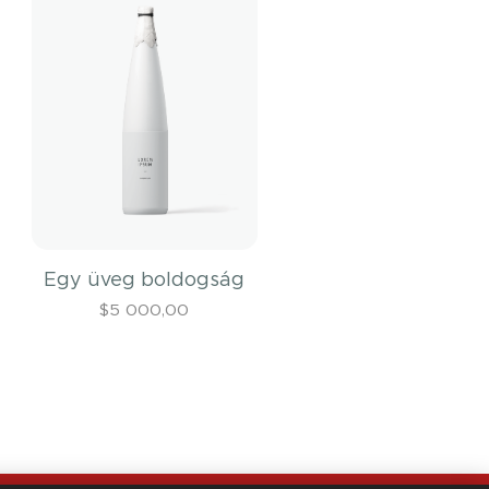
Egy üveg boldogság
$
5 000,00