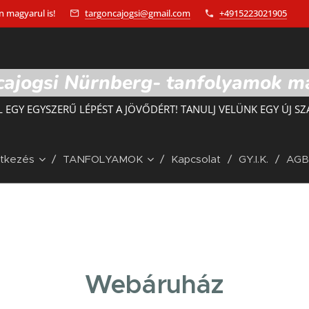
 magyarul is!
targoncajogsi@gmail.com
+4915223021905
ajogsi Nürnberg- tanfolyamok m
L EGY EGYSZERŰ LÉPÉST A JÖVŐDÉRT! TANULJ VELÜNK EGY ÚJ SZ
ntkezés
TANFOLYAMOK
Kapcsolat
GY.I.K.
AGB
Webáruház